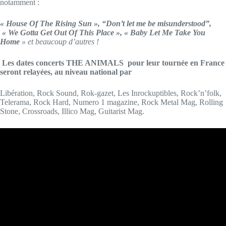
notamment :
« House Of The Rising Sun », “Don’t let me be misunderstood”,
« We Gotta Get Out Of This Place », « Baby Let Me Take You
Home
» et beaucoup d’autres !
Les dates concerts THE ANIMALS pour leur tournée en France
seront relayées,
au niveau national par
Libération, Rock Sound, Rok-gazet, Les Inrockuptibles, Rock’n’folk,
Telerama, Rock Hard, Numero 1 magazine, Rock Metal Mag, Rolling
Stone, Crossroads, Illico Mag, Guitarist Mag.